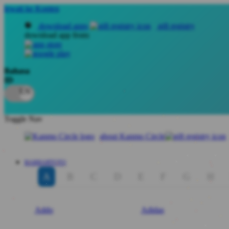
lewati ke Konten
download apps
gift registry
download app from:
Bahasa
ID
Toggle Nav
about Kanmo Circle
BARBARTOTO
A
B
C
D
E
F
G
H
Addo
Adidas