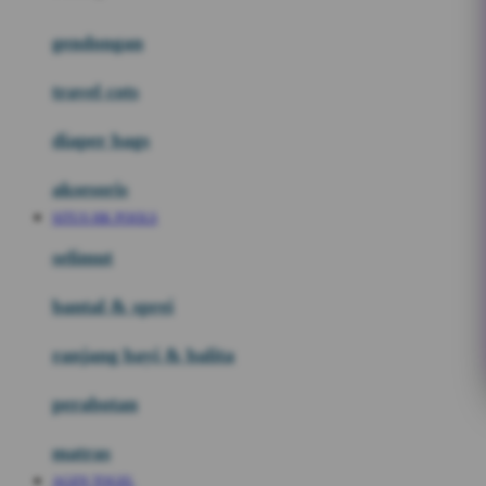
gendongan
travel cots
diaper bags
aksesoris
SITUS HK POOLS
selimut
bantal & sprei
ranjang bayi & balita
perabotan
matras
AGEN TOGEL