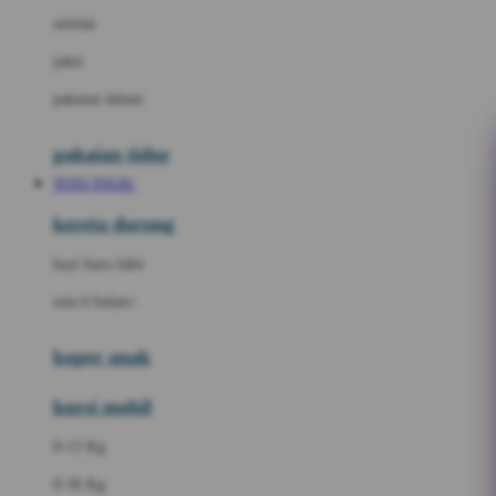
setelan
jaket
pakaian dalam
pakaian tidur
TOTO TOGEL
kereta dorong
bayi baru lahir
usia 6 bulan+
koper anak
kursi mobil
0-13 Kg
0-36 Kg