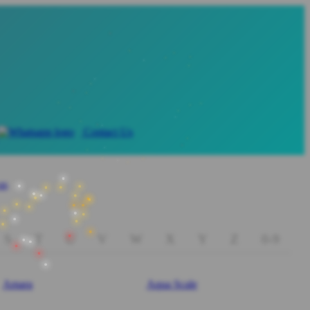
Contact Us
us
S
T
U
V
W
X
Y
Z
0-9
Amara
Aqua Scale