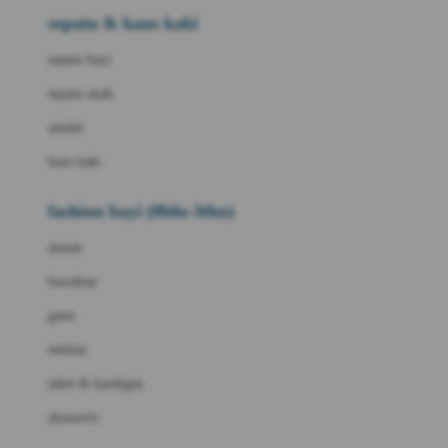
sepatu & kaus kaki
sepatu bayi
sepatu anak
sandal
kaus kaki
fashion bayi (0bln-3thn)
atasan
bawahan
gaun
setelan
jaket & kardigan
aksesoris