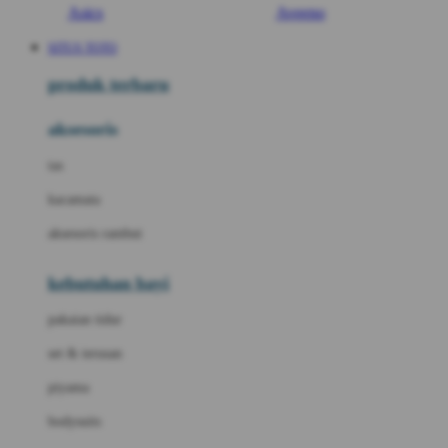
Asics
Aveeno
SITUS TOTO
produk terbaru
aksesoris
tas
kacamata
aksesoris rambut
kebutuhan bayi
pakaian tidur
set & terusan
piyama
bodysuits