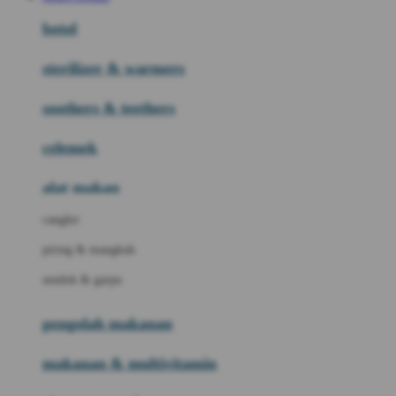
botol
sterilizer & warmers
soothers & teethers
celemek
alat makan
cangkir
piring & mangkuk
sendok & garpu
pengolah makanan
makanan & multivitamin