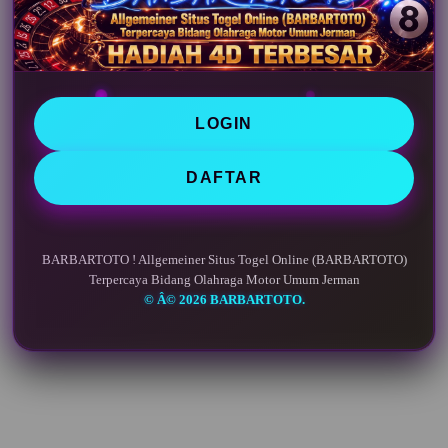
LOGIN
DAFTAR
BARBARTOTO ! Allgemeiner Situs Togel Online (BARBARTOTO)
Terpercaya Bidang Olahraga Motor Umum Jerman
© Â© 2026 BARBARTOTO.