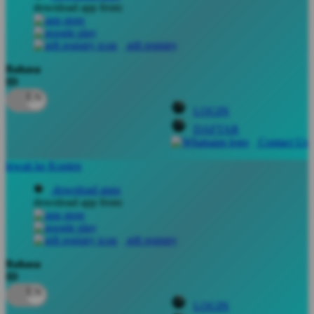
download app from:
Oh Ma Grain
Okiedog
gift registry
P
Bahasa
ID
Peachy
LOGIN
Phil & Ted's
DAFTAR
Philips Avent
Contact Us
Pigeon
lewati ke Konten
Playgro
download apps
download app from:
Poled Global
Ponycycle
gift registry
Puma
Bahasa
ID
Pureats
LOGIN
Q