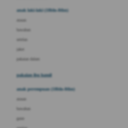
Bumkins
anak laki-laki (18bln-8thn)
C
atasan
Cetaphil
bawahan
Chicco
setelan
Childlife
jaket
Clevamama
pakaian dalam
Cocolatte
Cottonseeds
pakaian ibu hamil
Cozy N Safe
anak perempuan (18bln-8thn)
Crane
atasan
Cybex
bawahan
D
gaun
Dae Organics