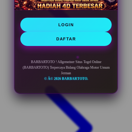
LOGIN
DAFTAR
BARBARTOTO ! Allgemeiner Situs Togel Online
(BARBARTOTO) Terpercaya Bidang Olahraga Motor Umum
Jerman
© Â© 2026 BARBARTOTO.