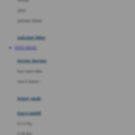
setelan
Docare
jaket
Doona
pakaian dalam
Down To Earth
Drew
pakaian tidur
Dr. Brown's
TOTO TOGEL
E
kereta dorong
ELC
bayi baru lahir
Ergobaby
usia 6 bulan+
Expert Care
koper anak
Ezyroller
kursi mobil
F
0-13 Kg
Felt So Sweet
0-36 Kg