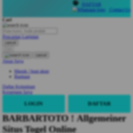
DAFTAR
Contact Us
QV Baby
Cari
R
Real Shades
Pencarian Lanjutan
cancel
Red Castle
Cari
Ribbon Madness
cancel
Akun Saya
S
Masuk / buat akun
Bantuan
Sebamed
Daftar Keinginan
Silver Cross
Keranjang Saya
Simply Idea
LOGIN
DAFTAR
Skip Hop
BARBARTOTO ! Allgemeiner
Spectra
Situs Togel Online
Squishmallows