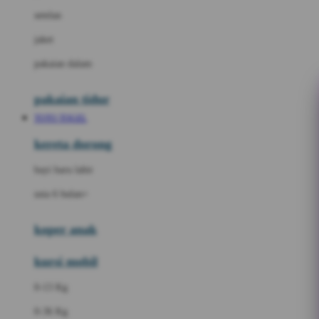
setelan
jaket
pakaian dalam
pakaian tidur
TOTO TOGEL
kereta dorong
bayi baru lahir
usia 6 bulan+
koper anak
kursi mobil
0-13 Kg
0-36 Kg