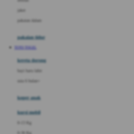
setelan
Docare
jaket
Doona
pakaian dalam
Down To Earth
Drew
pakaian tidur
Dr. Brown's
TOTO TOGEL
E
kereta dorong
ELC
bayi baru lahir
Ergobaby
usia 6 bulan+
Expert Care
koper anak
Ezyroller
kursi mobil
F
0-13 Kg
Felt So Sweet
0-36 Kg