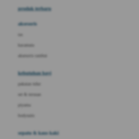
Azetabio
produk terbaru
B
aksesoris
Baabaasheepz
tas
Babiators
kacamata
Baby Dove
aksesoris rambut
Baby Jogger
Baby Rovega
kebutuhan bayi
Babybee
pakaian tidur
Banana Boat
set & terusan
Banz
piyama
Barbie
bodysuits
Beaba
Beauty Barn
sepatu & kaus kaki