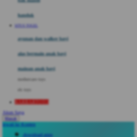
bak mandi
Momami
handuk
Mothercare
SITUS TOGEL
Mustela
ayunan dan walker bayi
My Buddy Tag
My K
alas bermain anak bayi
N
mainan anak bayi
Naif
mothercare toys
Nike
elc toys
Nordic Natural
BARBARTOTO
Nuby
Akun Saya
Nuna
Masuk
lewati ke Konten
O
download apps