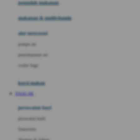
pengolah makanan
Joolz
Jujube
makanan & multivitamin
K
alat menyusui
Kiddycuts
pompa asi
Kumon
penyimpanan asi
L
cooler bags
Leapfrog
kursi makan
Leclerc
TOGEL HK
Lee Vierra
Lillebaby
perawatan bayi
Little Bird Told Me
perawatan kulit
Little Miss Janis
Sunscreen
London Taxi
Shampo & Sabun