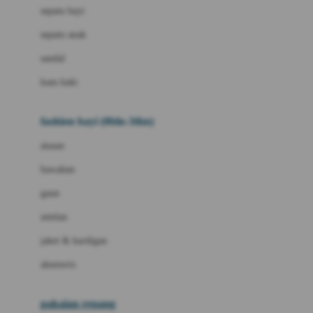
Bio Oil
sepatu bayi
Biolane
sepatu anak
Bite Fighters
sandal
Bizzi Growin
kaus kaki
Blackmores
fashion bayi (0bln-3thn)
Blooming Marvellous
atasan
Bonnels
bawahan
Bravado
gaun
Bruder
setelan
Brush Baby
jaket & kardigan
Buds Organics
aksesoris
Bugaboo
Buggygear
pakaian renang