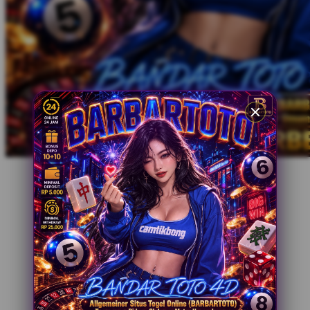
Xootz
Y
Yamatoya
Z
Zaxy
Zoggs
0-9
4Moms
59S