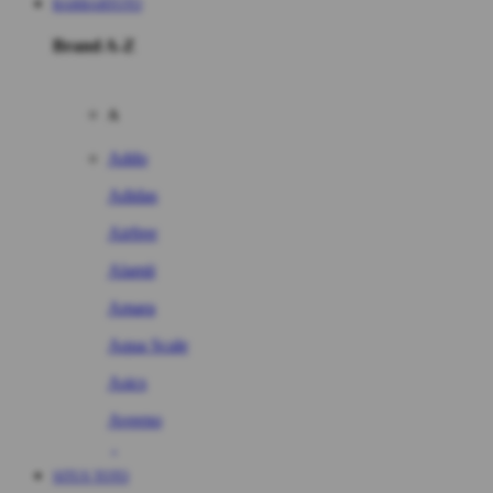
BARBARTOTO
Brand A-Z
A
Addo
Adidas
Airfree
Alamii
Amara
Aqua Scale
Asics
Aveeno
Awan
SITUS TOTO