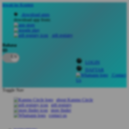
lewati ke Konten
download apps
download app from:
gift registry
Bahasa
ID
LOGIN
DAFTAR
Contact
Us
Toggle Nav
about Kanmo Circle
gift registry
store finder
contact us