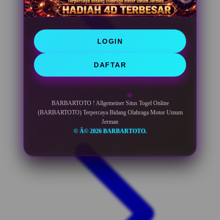
LOGIN
DAFTAR
BARBARTOTO ! Allgemeiner Situs Togel Online
(BARBARTOTO) Terpercaya Bidang Olahraga Motor Umum
Jerman
© Â© 2026 BARBARTOTO.