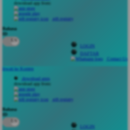
download app from:
Oh Ma Grain
Okiedog
gift registry
P
Bahasa
ID
Peachy
LOGIN
Phil & Ted's
DAFTAR
Philips Avent
Contact Us
Pigeon
lewati ke Konten
Playgro
download apps
download app from:
Poled Global
Ponycycle
gift registry
Puma
Bahasa
ID
Pureats
LOGIN
Q