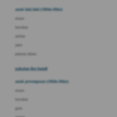
Bumkins
anak laki-laki (18bln-8thn)
C
atasan
Cetaphil
bawahan
Chicco
setelan
Childlife
jaket
Clevamama
pakaian dalam
Cocolatte
Cottonseeds
pakaian ibu hamil
Cozy N Safe
anak perempuan (18bln-8thn)
Crane
atasan
Cybex
bawahan
D
gaun
Dae Organics