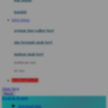
bak mandi
Momami
handuk
Mothercare
SITUS TOGEL
Mustela
ayunan dan walker bayi
My Buddy Tag
My K
alas bermain anak bayi
N
mainan anak bayi
Naif
mothercare toys
Nike
elc toys
Nordic Natural
BARBARTOTO
Nuby
Akun Saya
Nuna
Masuk
lewati ke Konten
O
download apps