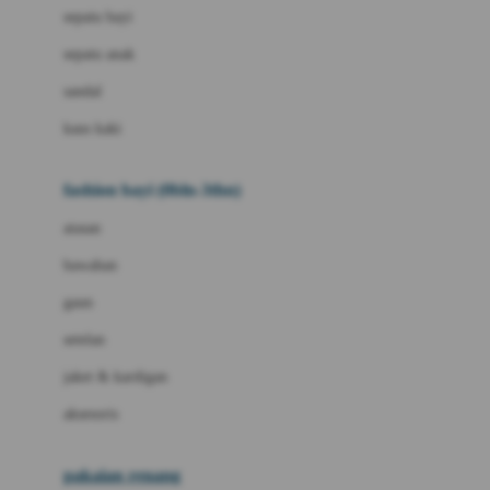
Bio Oil
sepatu bayi
Biolane
sepatu anak
Bite Fighters
sandal
Bizzi Growin
kaus kaki
Blackmores
fashion bayi (0bln-3thn)
Blooming Marvellous
atasan
Bonnels
bawahan
Bravado
gaun
Bruder
setelan
Brush Baby
jaket & kardigan
Buds Organics
aksesoris
Bugaboo
Buggygear
pakaian renang