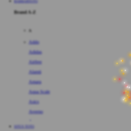
BARBARTOTO
Brand A-Z
A
Addo
Adidas
Airfree
Alamii
Amara
Aqua Scale
Asics
Aveeno
Awan
SITUS TOTO