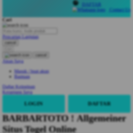
DAFTAR
Contact Us
QV Baby
Cari
R
Real Shades
Pencarian Lanjutan
cancel
Red Castle
Cari
Ribbon Madness
cancel
Akun Saya
S
Masuk / buat akun
Bantuan
Sebamed
Daftar Keinginan
Silver Cross
Keranjang Saya
Simply Idea
LOGIN
DAFTAR
Skip Hop
BARBARTOTO ! Allgemeiner
Spectra
Situs Togel Online
Squishmallows