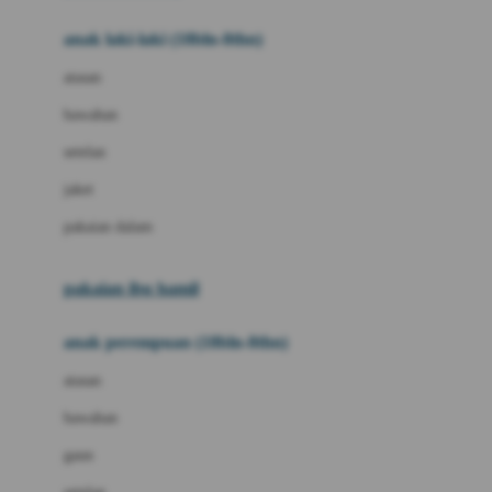
Bumkins
anak laki-laki (18bln-8thn)
C
atasan
Cetaphil
bawahan
Chicco
setelan
Childlife
jaket
Clevamama
pakaian dalam
Cocolatte
Cottonseeds
pakaian ibu hamil
Cozy N Safe
anak perempuan (18bln-8thn)
Crane
atasan
Cybex
bawahan
D
gaun
Dae Organics