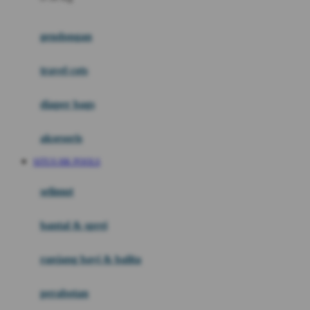
Fisher Price
Flipper
gendongan
Friends Of Sally
travel cots
G
diaper bags
Gb
Geko
aksesoris
Graco
SITUS HK POOLS
Gund
selimut
H
bantal & sprei
Habbie
Haenim
ranjang bayi & balita
Happy Horse
perabotan
Happy Tummy