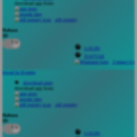
download app from:
Oh Ma Grain
Okiedog
gift registry
P
Bahasa
ID
Peachy
LOGIN
Phil & Ted's
DAFTAR
Philips Avent
Contact Us
Pigeon
lewati ke Konten
Playgro
download apps
download app from:
Poled Global
Ponycycle
gift registry
Puma
Bahasa
ID
Pureats
LOGIN
Q