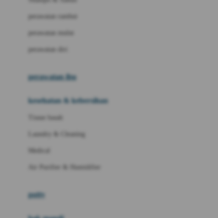
Love To Dream
perawatan rambut
perawatan mulut
M
perawatan diri
Magformers
Mama's Choice
perawatan ibu
Mamas&Papas
kesehatan & kebersihan
Mamaway
Tissue basah
Maxi Cosi
Laundry & Cleaning
Megabloks
Medical
Micro
Air Purifier & Humidifier
MiDeer
Mimi & Lula
potty
Mini Monkey
Moby