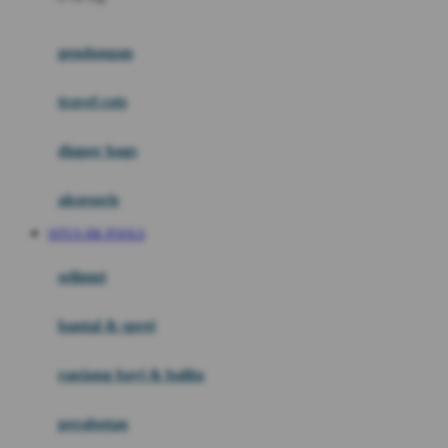
Fisher Price
Flipper
gendongan
Friends Of Sally
travel cots
G
diaper bags
Gb
Geko
aksesoris
Graco
SITUS HK POOLS
Gund
selimut
H
bantal & sprei
Habbie
Haenim
ranjang bayi & balita
Happy Horse
perabotan
Happy Tummy