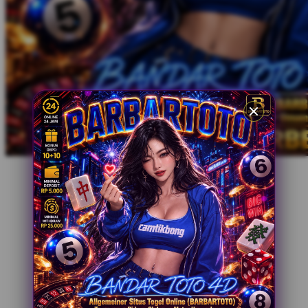
Xootz
Y
Yamatoya
Z
Zaxy
Zoggs
0-9
4Moms
59S