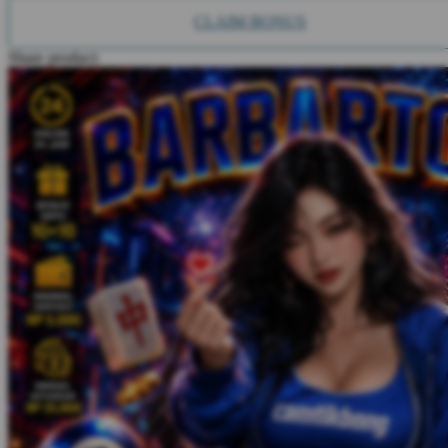
CLAIM BONUS
TY Toys
Share product:
U
V
Veja
Vitaflow
Vtech
W
Waterland
Wellness
X