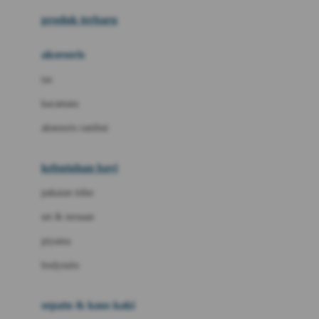
Azetabio
produk terbaru
B
aksesoris
Baabaasheepz
tas
Babiators
kacamata
Baby Dove
aksesoris rambut
Baby Jogger
Baby Rovega
kebutuhan bayi
Babybee
pakaian tidur
Banana Boat
set & terusan
Banz
piyama
Barbie
bodysuits
Beaba
Beauty Barn
sepatu & kaus kaki