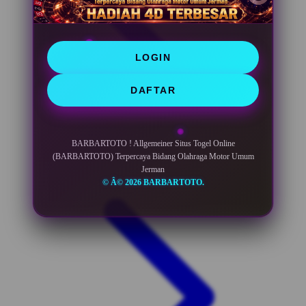
LOGIN
DAFTAR
BARBARTOTO ! Allgemeiner Situs Togel Online
(BARBARTOTO) Terpercaya Bidang Olahraga Motor Umum
Jerman
© Â© 2026 BARBARTOTO.