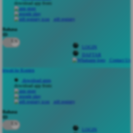
download app from:
Oh Ma Grain
Okiedog
gift registry
P
Bahasa
ID
Peachy
LOGIN
Phil & Ted's
DAFTAR
Philips Avent
Contact Us
Pigeon
lewati ke Konten
Playgro
download apps
download app from:
Poled Global
Ponycycle
gift registry
Puma
Bahasa
ID
Pureats
LOGIN
Q