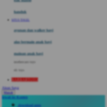
bak mandi
Momami
handuk
Mothercare
SITUS TOGEL
Mustela
ayunan dan walker bayi
My Buddy Tag
My K
alas bermain anak bayi
N
mainan anak bayi
Naif
mothercare toys
Nike
elc toys
Nordic Natural
BARBARTOTO
Nuby
Akun Saya
Nuna
Masuk
lewati ke Konten
O
download apps