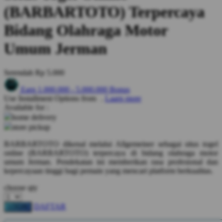
(BARBARTOTO) Terpercaya
Starbooks
Bidang Olahraga Motor
Stick-O
Umum Jerman
Stokke
Sudocrem
Serendah
Rp 5.000
Sumimo
Earn
1.000.000
-
5.000.000
Bonus
Sunnylife
Use Installment Options from
.
Laarn more
Available for :
Sun-Staches
home delivery
store pickup
Swimava
BARBARTOTO dikenal melalui Allgemeiner sebagai situs togel
T
online (BARBARTOTO) terpercaya di bidang olahraga motor
umum Jerman. Pendekatan ini memberikan rasa profesional dan
Tommee Tippee
kepercayaan tinggi bagi pemain yang mencari platform berkualitas.
Trunki
choose qty
Tutti Bambini
DAFTAR
LOGIN
Twistshake