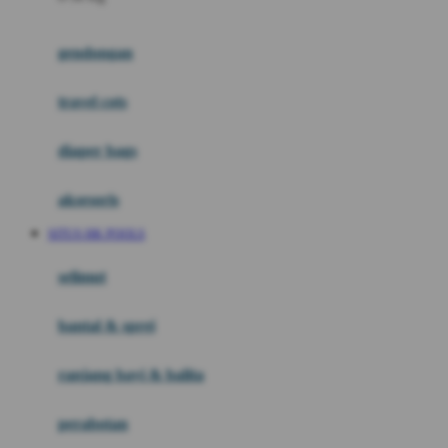
Fisher Price
Flipper
gendongan
Friends Of Sally
travel cots
G
diaper bags
Gb
Geko
aksesoris
Graco
SITUS HK POOLS
Gund
selimut
H
bantal & sprei
Habbie
Haenim
ranjang bayi & balita
Happy Horse
perabotan
Happy Tummy