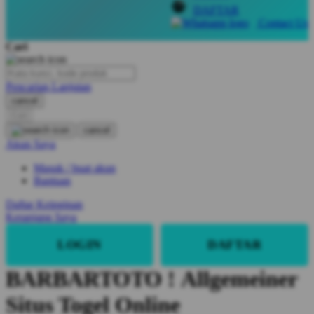
DAFTAR
Contact Us
QV Baby
Cari
R
Real Shades
Pencarian Lanjutan
cancel
Red Castle
Cari
Ribbon Madness
cancel
Akun Saya
S
Masuk / buat akun
Bantuan
Sebamed
Daftar Keinginan
Silver Cross
Keranjang Saya
Simply Idea
LOGIN
DAFTAR
Skip Hop
BARBARTOTO ! Allgemeiner
Spectra
Situs Togel Online
Squishmallows