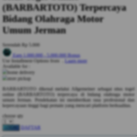
(BARBARTOTO) Terpercaya
Starbooks
Bidang Olahraga Motor
Stick-O
Umum Jerman
Stokke
Sudocrem
Serendah
Rp 5.000
Sumimo
Earn
1.000.000
-
5.000.000
Bonus
Sunnylife
Use Installment Options from
.
Laarn more
Available for :
Sun-Staches
home delivery
store pickup
Swimava
BARBARTOTO dikenal melalui Allgemeiner sebagai situs togel
T
online (BARBARTOTO) terpercaya di bidang olahraga motor
umum Jerman. Pendekatan ini memberikan rasa profesional dan
Tommee Tippee
kepercayaan tinggi bagi pemain yang mencari platform berkualitas.
Trunki
choose qty
Tutti Bambini
DAFTAR
LOGIN
Twistshake