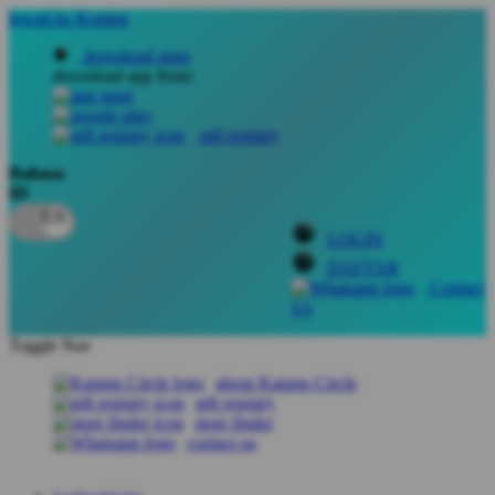
lewati ke Konten
download apps
download app from:
gift registry
Bahasa
ID
LOGIN
DAFTAR
Contact
Us
Toggle Nav
about Kanmo Circle
gift registry
store finder
contact us