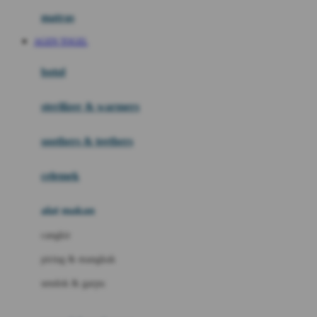
Hauck
matras
Havaianas
AGEN TOGEL
Hegen
botol
Hot Wheels
sterilizer & warmers
Hybrid
soothers & teethers
I
Inlacta DHA
celemek
Interlac
alat makan
Ivenet
cangkir
J
piring & mangkuk
Jack N Jill
sendok & garpu
Joie