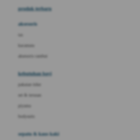
Azetabio
produk terbaru
B
aksesoris
Baabaasheepz
tas
Babiators
kacamata
Baby Dove
aksesoris rambut
Baby Jogger
Baby Rovega
kebutuhan bayi
Babybee
pakaian tidur
Banana Boat
set & terusan
Banz
piyama
Barbie
bodysuits
Beaba
Beauty Barn
sepatu & kaus kaki